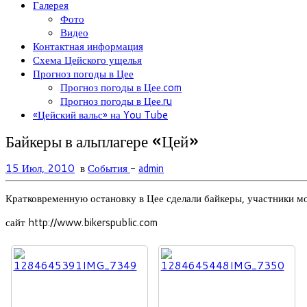
Галерея
Фото
Видео
Контактная информация
Схема Цейского ущелья
Прогноз погоды в Цее
Прогноз погоды в Цее.com
Прогноз погоды в Цее.ru
«Цейский вальс» на You Tube
Байкеры в альплагере «Цей»
15 Июл, 2010
в
События
-
admin
Кратковременную остановку в Цее сделали байкеры, участники м
сайт http://www.bikerspublic.com