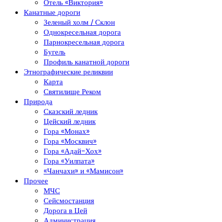
Отель «Виктория»
Канатные дороги
Зеленый холм / Склон
Однокресельная дорога
Парнокресельная дорога
Бугель
Профиль канатной дороги
Этнографические реликвии
Карта
Святилище Реком
Природа
Сказский ледник
Цейский ледник
Гора «Монах»
Гора «Москвич»
Гора «Адай-Хох»
Гора «Уилпата»
«Чанчахи» и «Мамисон»
Прочее
МЧС
Сейсмостанция
Дорога в Цей
Администрация