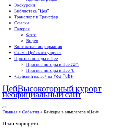
Экскурсии
Библиотека “Цея”
Транспорт и Трансфер
Ссылки
Галерея
Фото
Видео
Контактная информация
Схема Цейского ущелья
Прогноз погоды в Цее
Прогноз погоды в Цее.com
Прогноз погоды в Цее.ru
«Цейский вальс» на You Tube
Цей
Высокогорный курорт
неофициальный сайт
Главная
»
События
»
Байкеры в альплагере «Цей»
План маршрута