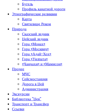
Бугель
Профиль канатной дороги
Этнографические реликвии
Карта
Святилище Реком
Природа
Сказский ледник
Цейский ледник
Гора «Монах»
Гора «Москвич»
Гора «Адай-Хох»
Гора «Уилпата»
«Чанчахи» и «Мамисон»
Прочее
МЧС
Сейсмостанция
Дорога в Цей
Администрация
Экскурсии
Библиотека “Цея”
Транспорт и Трансфер
Ссылки