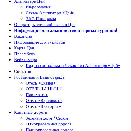
Альплагерь Цей
Информация
Схема Альплагеря «Цей»
360 Панорамы
Операторы сотовой связи в Цее
Информация для альпинистов и горных туристов!
Вакансии
Информация для туристов
Карта Цея
Преамбула
Веб-камера
Вид на горнолыжный склон из Альплагеря «Цей»
События
Гостиницы и Базы отдыха
Отель «Сказка»
ОТЕЛЬ TATROFF
Парк-отель
Отель «Вертикаль»
Отель «Виктория»
Канатные дороги
Зеленый холм / Склон
Однокресельная дорога
Парнокресельная дорога