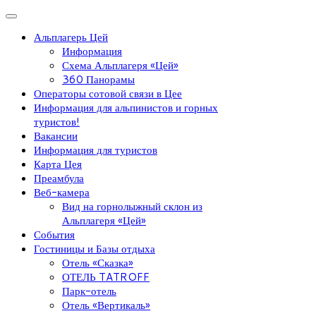
Альплагерь Цей
Информация
Схема Альплагеря «Цей»
360 Панорамы
Операторы сотовой связи в Цее
Информация для альпинистов и горных
туристов!
Вакансии
Информация для туристов
Карта Цея
Преамбула
Веб-камера
Вид на горнолыжный склон из
Альплагеря «Цей»
События
Гостиницы и Базы отдыха
Отель «Сказка»
ОТЕЛЬ TATROFF
Парк-отель
Отель «Вертикаль»