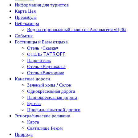
Информация для туристов
Карта Цея
Преамбула
Веб-камера
Вид на горнолыжный склон из Альплагеря «Цей»
События
Гостиницы и Базы отдыха
Отель «Сказка»
ОТЕЛЬ TATROFF
Парк-отель
Отель «Вертикаль»
Отель «Виктория»
Канатные дороги
Зеленый холм / Склон
Однокресельная дорога
Парнокресельная дорога
Бугель
Профиль канатной дороги
Этнографические реликвии
Карта
Святилище Реком
Природа