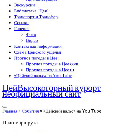
Экскурсии
Библиотека “Цея”
Транспорт и Трансфер
Ссылки
Галерея
Фото
Видео
Контактная информация
Схема Цейского ущелья
Прогноз погоды в Цее
Прогноз погоды в Цее.com
Прогноз погоды в Цее.ru
«Цейский вальс» на You Tube
Цей
Высокогорный курорт
неофициальный сайт
Главная
»
События
»
«Цейский вальс» на You Tube
План маршрута