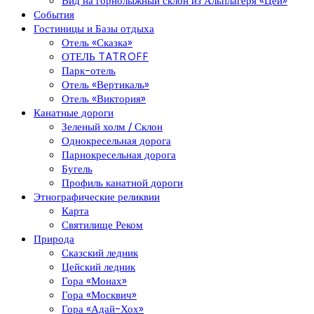
Вид на горнолыжный склон из Альплагеря «Цей»
События
Гостиницы и Базы отдыха
Отель «Сказка»
ОТЕЛЬ TATROFF
Парк-отель
Отель «Вертикаль»
Отель «Виктория»
Канатные дороги
Зеленый холм / Склон
Однокресельная дорога
Парнокресельная дорога
Бугель
Профиль канатной дороги
Этнографические реликвии
Карта
Святилище Реком
Природа
Сказский ледник
Цейский ледник
Гора «Монах»
Гора «Москвич»
Гора «Адай-Хох»