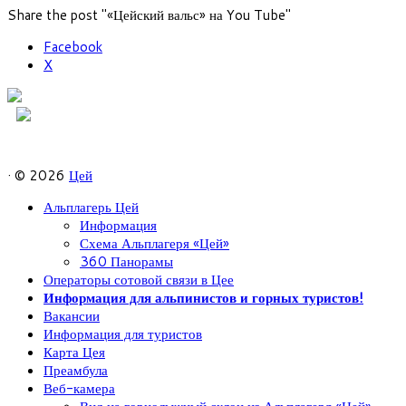
Share the post "«Цейский вальс» на You Tube"
Facebook
X
· © 2026
Цей
Альплагерь Цей
Информация
Схема Альплагеря «Цей»
360 Панорамы
Операторы сотовой связи в Цее
Информация для альпинистов и горных туристов!
Вакансии
Информация для туристов
Карта Цея
Преамбула
Веб-камера