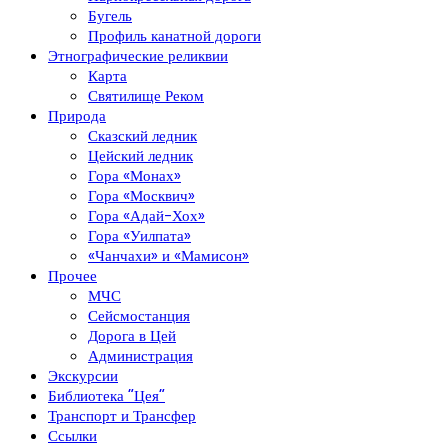
Бугель
Профиль канатной дороги
Этнографические реликвии
Карта
Святилище Реком
Природа
Сказский ледник
Цейский ледник
Гора «Монах»
Гора «Москвич»
Гора «Адай-Хох»
Гора «Уилпата»
«Чанчахи» и «Мамисон»
Прочее
МЧС
Сейсмостанция
Дорога в Цей
Администрация
Экскурсии
Библиотека “Цея”
Транспорт и Трансфер
Ссылки