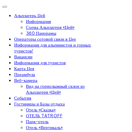
Альплагерь Цей
Информация
Схема Альплагеря «Цей»
360 Панорамы
Операторы сотовой связи в Цее
Информация для альпинистов и горных
туристов!
Вакансии
Информация для туристов
Карта Цея
Преамбула
Веб-камера
Вид на горнолыжный склон из
Альплагеря «Цей»
События
Гостиницы и Базы отдыха
Отель «Сказка»
ОТЕЛЬ TATROFF
Парк-отель
Отель «Вертикаль»