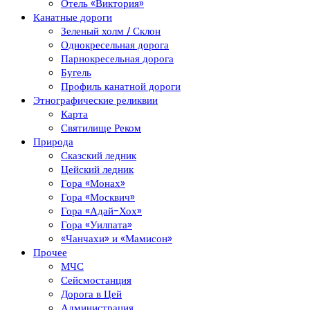
Отель «Виктория»
Канатные дороги
Зеленый холм / Склон
Однокресельная дорога
Парнокресельная дорога
Бугель
Профиль канатной дороги
Этнографические реликвии
Карта
Святилище Реком
Природа
Сказский ледник
Цейский ледник
Гора «Монах»
Гора «Москвич»
Гора «Адай-Хох»
Гора «Уилпата»
«Чанчахи» и «Мамисон»
Прочее
МЧС
Сейсмостанция
Дорога в Цей
Администрация