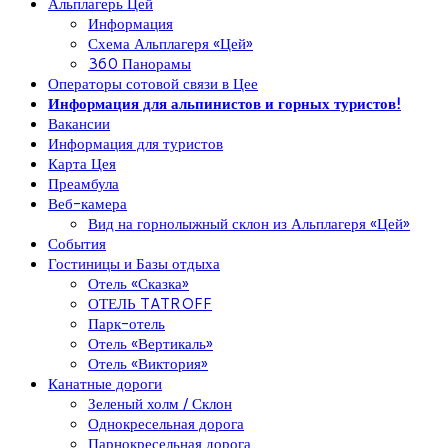
Альплагерь Цей
Информация
Схема Альплагеря «Цей»
360 Панорамы
Операторы сотовой связи в Цее
Информация для альпинистов и горных туристов!
Вакансии
Информация для туристов
Карта Цея
Преамбула
Веб-камера
Вид на горнолыжный склон из Альплагеря «Цей»
События
Гостиницы и Базы отдыха
Отель «Сказка»
ОТЕЛЬ TATROFF
Парк-отель
Отель «Вертикаль»
Отель «Виктория»
Канатные дороги
Зеленый холм / Склон
Однокресельная дорога
Парнокресельная дорога