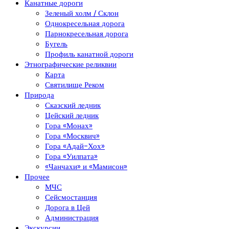
Канатные дороги
Зеленый холм / Склон
Однокресельная дорога
Парнокресельная дорога
Бугель
Профиль канатной дороги
Этнографические реликвии
Карта
Святилище Реком
Природа
Сказский ледник
Цейский ледник
Гора «Монах»
Гора «Москвич»
Гора «Адай-Хох»
Гора «Уилпата»
«Чанчахи» и «Мамисон»
Прочее
МЧС
Сейсмостанция
Дорога в Цей
Администрация
Экскурсии