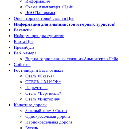
Информация
Схема Альплагеря «Цей»
360 Панорамы
Операторы сотовой связи в Цее
Информация для альпинистов и горных туристов!
Вакансии
Информация для туристов
Карта Цея
Преамбула
Веб-камера
Вид на горнолыжный склон из Альплагеря «Цей»
События
Гостиницы и Базы отдыха
Отель «Сказка»
ОТЕЛЬ TATROFF
Парк-отель
Отель «Вертикаль»
Отель «Виктория»
Канатные дороги
Зеленый холм / Склон
Однокресельная дорога
Парнокресельная дорога
Бугель