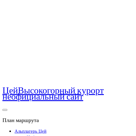
Цей
Высокогорный курорт
неофициальный сайт
План маршрута
Альплагерь Цей