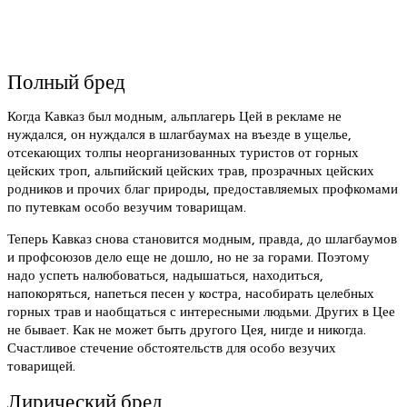
Полный бред
Когда Кавказ был модным, альплагерь Цей в рекламе не
нуждался, он нуждался в шлагбаумах на въезде в ущелье,
отсекающих толпы неорганизованных туристов от горных
цейских троп, альпийский цейских трав, прозрачных цейских
родников и прочих благ природы, предоставляемых профкомами
по путевкам особо везучим товарищам.
Теперь Кавказ снова становится модным, правда, до шлагбаумов
и профсоюзов дело еще не дошло, но не за горами. Поэтому
надо успеть налюбоваться, надышаться, находиться,
напокоряться, напеться песен у костра, насобирать целебных
горных трав и наобщаться с интересными людьми. Других в Цее
не бывает. Как не может быть другого Цея, нигде и никогда.
Счастливое стечение обстоятельств для особо везучих
товарищей.
Лирический бред