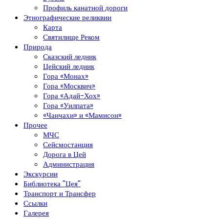
Профиль канатной дороги
Этнографические реликвии
Карта
Святилище Реком
Природа
Сказский ледник
Цейский ледник
Гора «Монах»
Гора «Москвич»
Гора «Адай-Хох»
Гора «Уилпата»
«Чанчахи» и «Мамисон»
Прочее
МЧС
Сейсмостанция
Дорога в Цей
Администрация
Экскурсии
Библиотека “Цея”
Транспорт и Трансфер
Ссылки
Галерея