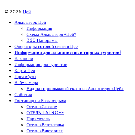
· © 2026
Цей
Альплагерь Цей
Информация
Схема Альплагеря «Цей»
360 Панорамы
Операторы сотовой связи в Цее
Информация для альпинистов и горных туристов!
Вакансии
Информация для туристов
Карта Цея
Преамбула
Веб-камера
Вид на горнолыжный склон из Альплагеря «Цей»
События
Гостиницы и Базы отдыха
Отель «Сказка»
ОТЕЛЬ TATROFF
Парк-отель
Отель «Вертикаль»
Отель «Виктория»