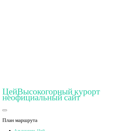
Цей
Высокогорный курорт
неофициальный сайт
План маршрута
Альплагерь Цей