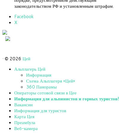
порядке, предусмотренном действующим
законодательством РФ и установленным штрафам.
Share
Facebook
the
X
post
"Добро
пожаловать
в
«Jungle
park»"
· © 2026
Цей
Альплагерь Цей
Информация
Схема Альплагеря «Цей»
360 Панорамы
Операторы сотовой связи в Цее
Информация для альпинистов и горных туристов!
Вакансии
Информация для туристов
Карта Цея
Преамбула
Веб-камера