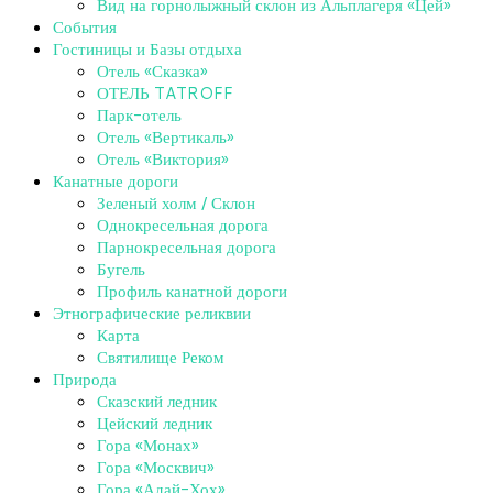
Вид на горнолыжный склон из Альплагеря «Цей»
События
Гостиницы и Базы отдыха
Отель «Сказка»
ОТЕЛЬ TATROFF
Парк-отель
Отель «Вертикаль»
Отель «Виктория»
Канатные дороги
Зеленый холм / Склон
Однокресельная дорога
Парнокресельная дорога
Бугель
Профиль канатной дороги
Этнографические реликвии
Карта
Святилище Реком
Природа
Сказский ледник
Цейский ледник
Гора «Монах»
Гора «Москвич»
Гора «Адай-Хох»