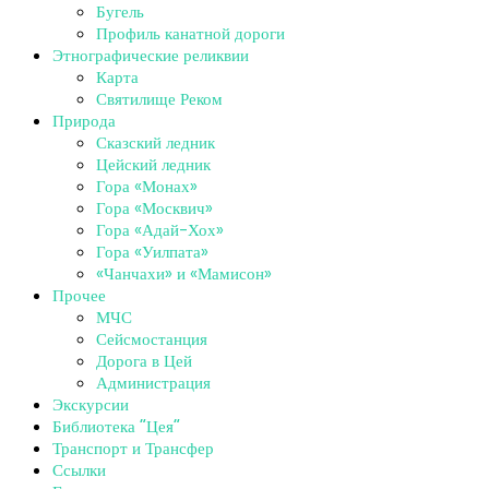
Бугель
Профиль канатной дороги
Этнографические реликвии
Карта
Святилище Реком
Природа
Сказский ледник
Цейский ледник
Гора «Монах»
Гора «Москвич»
Гора «Адай-Хох»
Гора «Уилпата»
«Чанчахи» и «Мамисон»
Прочее
МЧС
Сейсмостанция
Дорога в Цей
Администрация
Экскурсии
Библиотека “Цея”
Транспорт и Трансфер
Ссылки