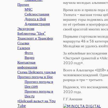
научила молодых альпинист
Прочее
МЧС
Время шло и пришла пора г
Сейсмостанция
Уилпата – высшая точка цей
Дорога в Цей
вершину горы поднялись ан
Администрация
по её гребням и контрфорс
Экскурсии
своей красотой многих восх
Библиотека “Цея”
Первыми стартовали молоды
Транспорт и Трансфер
маршруты 4Б и 5Б категори
Ссылки
Молодёжи не удалось взойт
Галерея
Фото
За юбилейные восхождения 
Видео
«Экстрем» грамотой и «Айс
Контактная
2010 году».
информация
Всего в Альплагере «ЦЕЙ» 
Схема Цейского ущелья
человековосхождений. Один
Прогноз погоды в Цее
разряда и три – третьего.
Прогноз погоды в
Цее.com
Надеемся, что восхождения
Прогноз погоды в
2010 года.
Цее.ru
Г.Г.Аношин
«Цейский вальс» на You
Tube