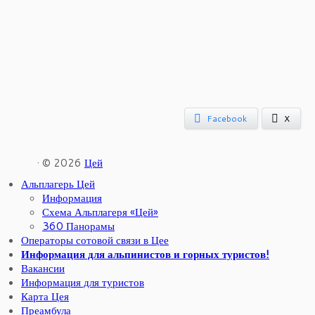
Facebook
X
· © 2026
Цей
Альплагерь Цей
Информация
Схема Альплагеря «Цей»
360 Панорамы
Операторы сотовой связи в Цее
Информация для альпинистов и горных туристов!
Вакансии
Информация для туристов
Карта Цея
Преамбула