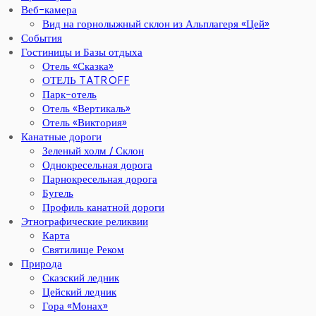
Веб-камера
Вид на горнолыжный склон из Альплагеря «Цей»
События
Гостиницы и Базы отдыха
Отель «Сказка»
ОТЕЛЬ TATROFF
Парк-отель
Отель «Вертикаль»
Отель «Виктория»
Канатные дороги
Зеленый холм / Склон
Однокресельная дорога
Парнокресельная дорога
Бугель
Профиль канатной дороги
Этнографические реликвии
Карта
Святилище Реком
Природа
Сказский ледник
Цейский ледник
Гора «Монах»