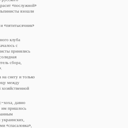
красит «послужной»
Альпинисты взошли
 и «пятитысячник»
ного клуба
ачалось с
нисты принялись
 солидная
тель сбора,
.
 на снегу и только
ницу между
й хозяйственной
с-хоха, давно
е им пришлось
ованным
 украинских,
ми «спасаловка»,