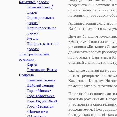
Канатные дороги
геодезиста А. Пастухова и 
Зеленый холм /
список любого альпиниста.
Склон
на вершину, все задачи сб
Однокресельная
дорога
Администрация альплагеря 
Парнокресельная
Казбек, запомнятся всем у
дорога
Другим большим коллективо
Бугель
«Экстрем». Свои палатки у
Профиль канатной
установки «Большого Дома»
дороги
доказывать своему руководс
Этнографические
подготовка в Карпатах и Кр
реликвии
опытный альпинист и инстру
Карта
Святилище Реком
Скальные занятия на маршру
Природа
потом тренировочное восхо
Сказский ледник
Кавказом и Крымом. Но энт
Цейский ледник
помощи лагерю, львовяне о
Гора «Монах»
Приятно было видеть молод
Гора «Москвич»
забытые россиянами. Спорт
Гора «Адай-Хох»
участвовать в спасательны
Гора «Уилпата»
восходителям. Пострадавши
«Чанчахи» и
белорусских и российских 
«Мамисон»