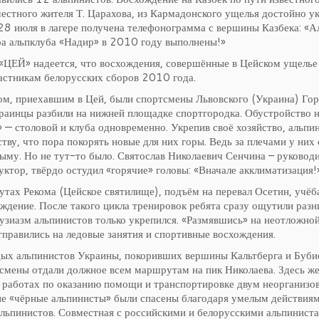
местного жителя Т. Царахова, из Кармадонского ущелья достойно у
 28 июля в лагере получена телефонограмма с вершины Казбека: «
ора альпклуба «Надир» в 2010 году выполнены!»
«ЦЕЙ» надеется, что восхождения, совершённые в Цейском ущелье
частникам белорусских сборов 2010 года.
м, приехавшим в Цей, были спортсмены Львовского (Украина) Гор
краинцы разбили на нижней площадке спортгородка. Обустройство н
 — столовой и клуба одновременно. Укрепив своё хозяйство, альпи
тву, что пора покорять новые для них горы. Ведь за плечами у них
ыму. Но не тут-то было. Святослав Николаевич Сенчина – руководи
ктор, твёрдо остудил «горячие» головы: «Вначале акклиматизация!»
тах Рекома (Цейское святилище), подъём на перевал Осетин, учёба
ждение. После такого цикла тренировок ребята сразу ощутили раз
узиазм альпинистов только укрепился. «Размявшись» на неотложно
тправились на ледовые занятия и спортивные восхождения.
ых альпинистов Украины, покоривших вершины Кальтберга и Буби
смены отдали должное всем маршрутам на пик Николаева. Здесь ж
х работах по оказанию помощи и транспортировке двум неорганиз
е «чёрные альпинисты» были спасены благодаря умелым действиям
альпинистов. Совместная с российскими и белорусскими альпиниста