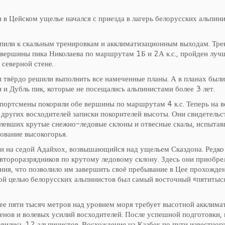
 в Цейском ущелье начался с приезда в лагерь белорусских альпин
пили к скальным тренировкам и акклиматизационным выходам. Тр
вершины пика Николаева по маршрутам 1Б и 2А к.с., пройден луч
северной стене.
ы твёрдо решили выполнить все намеченные планы. А в планах были
и Дубль пик, которые не посещались альпинистами более 3 лет.
портсмены покорили обе вершины по маршрутам 4 к.с. Теперь на в
 других восходителей записки покорителей высоты. Они свидетельс
олевших крутые снежно-ледовые склоны и отвесные скалы, испытав
ование высокогорья.
и на седой Адайхох, возвышающийся над ущельем Сказдона. Редк
 второразрядников по крутому ледовому склону. Здесь они приобре
ния, что позволило им завершить своё пребывание в Цее прохожд
угой целью белорусских альпинистов был самый восточный «пятитыс
ее пяти тысяч метров над уровнем моря требует высотной акклима
нов и волевых усилий восходителей. После успешной подготовки, и
вились 12 альпинистов. Восхождение на Казбек по пути известного