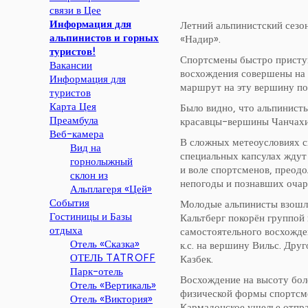
связи в Цее
Информация для
Летний альпинистский сезон
альпинистов и горных
«Надир».
туристов!
Спортсмены быстро присту
Вакансии
восхождения совершены на 
Информация для
маршрут на эту вершину по 
туристов
Карта Цея
Было видно, что альпинист
Преамбула
красавцы-вершины Чанчахи 
Веб-камера
В сложных метеоусловиях с
Вид на
специальных капсулах ждут
горнолыжный
и воле спортсменов, преод
склон из
непогоды и познавших очар
Альплагеря «Цей»
События
Молодые альпинисты взошл
Гостиницы и Базы
Кальтберг покорён группой
отдыха
самостоятельного восхожде
Отель «Сказка»
к.с. на вершину Вильс. Др
ОТЕЛЬ TATROFF
Казбек.
Парк-отель
Восхождение на высоту бол
Отель «Вертикаль»
физической формы спортсме
Отель «Виктория»
Кармадонское ущелье отпра