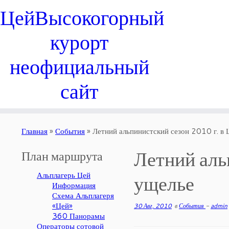
Цей
Высокогорный
курорт
неофициальный
сайт
Главная
»
События
»
Летний альпинистский сезон 2010 г. в
Летний аль
План маршрута
Альплагерь Цей
ущелье
Информация
Схема Альплагеря
«Цей»
30 Авг, 2010
в
События
-
admin
360 Панорамы
Операторы сотовой