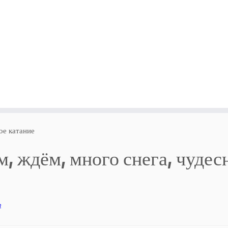
ое катание
, ждём, много снега, чудес
n