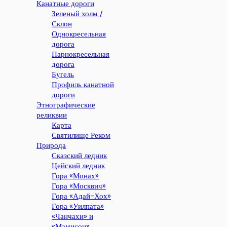
Канатные дороги
Зеленый холм /
Склон
Однокресельная
дорога
Парнокресельная
дорога
Бугель
Профиль канатной
дороги
Этнографические
реликвии
Карта
Святилище Реком
Природа
Сказский ледник
Цейский ледник
Гора «Монах»
Гора «Москвич»
Гора «Адай-Хох»
Гора «Уилпата»
«Чанчахи» и
«Мамисон»