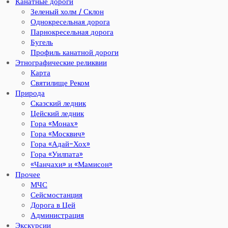
Канатные дороги
Зеленый холм / Склон
Однокресельная дорога
Парнокресельная дорога
Бугель
Профиль канатной дороги
Этнографические реликвии
Карта
Святилище Реком
Природа
Сказский ледник
Цейский ледник
Гора «Монах»
Гора «Москвич»
Гора «Адай-Хох»
Гора «Уилпата»
«Чанчахи» и «Мамисон»
Прочее
МЧС
Сейсмостанция
Дорога в Цей
Администрация
Экскурсии