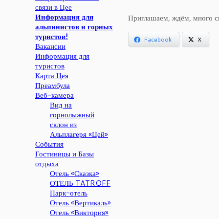
связи в Цее
Информация для
Приглашаем, ждём, много сн
альпинистов и горных
туристов!
Facebook
X
Вакансии
Информация для
туристов
Карта Цея
Преамбула
Веб-камера
Вид на
горнолыжный
склон из
Альплагеря «Цей»
События
Гостиницы и Базы
отдыха
Отель «Сказка»
ОТЕЛЬ TATROFF
Парк-отель
Отель «Вертикаль»
Отель «Виктория»