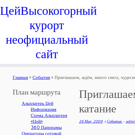
Цей
Высокогорный
курорт
неофициальный
сайт
Главная
»
События
»
Приглашаем, ждём, много снега, чудесн
Приглашаем
План маршрута
Альплагерь Цей
катание
Информация
Схема Альплагеря
«Цей»
26 Мар, 2009
в
События
-
admi
360 Панорамы
Операторы сотовой