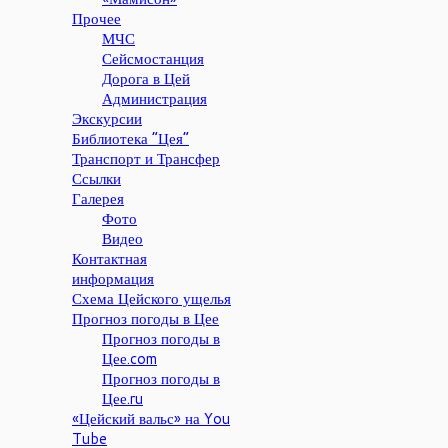
Прочее
МЧС
Сейсмостанция
Дорога в Цей
Администрация
Экскурсии
Библиотека “Цея”
Транспорт и Трансфер
Ссылки
Галерея
Фото
Видео
Контактная
информация
Схема Цейского ущелья
Прогноз погоды в Цее
Прогноз погоды в
Цее.com
Прогноз погоды в
Цее.ru
«Цейский вальс» на You
Tube