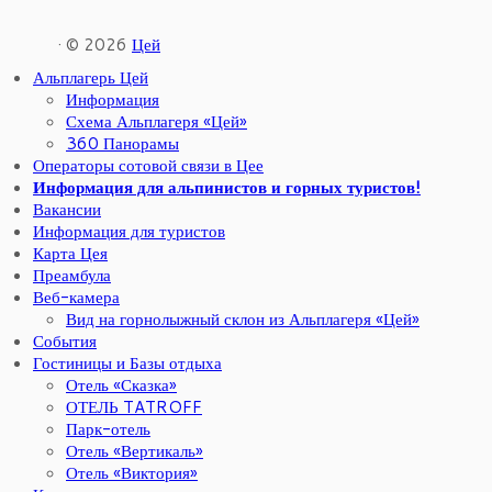
· © 2026
Цей
Альплагерь Цей
Информация
Схема Альплагеря «Цей»
360 Панорамы
Операторы сотовой связи в Цее
Информация для альпинистов и горных туристов!
Вакансии
Информация для туристов
Карта Цея
Преамбула
Веб-камера
Вид на горнолыжный склон из Альплагеря «Цей»
События
Гостиницы и Базы отдыха
Отель «Сказка»
ОТЕЛЬ TATROFF
Парк-отель
Отель «Вертикаль»
Отель «Виктория»