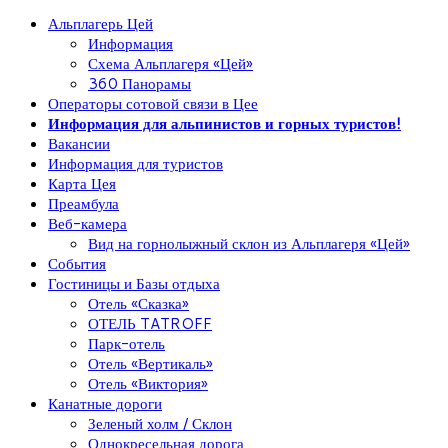
Альплагерь Цей
Информация
Схема Альплагеря «Цей»
360 Панорамы
Операторы сотовой связи в Цее
Информация для альпинистов и горных туристов!
Вакансии
Информация для туристов
Карта Цея
Преамбула
Веб-камера
Вид на горнолыжный склон из Альплагеря «Цей»
События
Гостиницы и Базы отдыха
Отель «Сказка»
ОТЕЛЬ TATROFF
Парк-отель
Отель «Вертикаль»
Отель «Виктория»
Канатные дороги
Зеленый холм / Склон
Однокресельная дорога