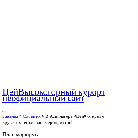
Цей
Высокогорный курорт
неофициальный сайт
Главная
»
События
»
В Альплагере «Цей» открыто
круглогодичное альпмероприятие!
План маршрута