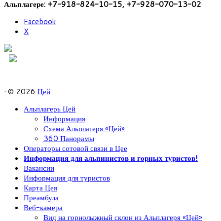
Альплагере: +7-918-824-10-15, +7-928-070-13-02
Share
Facebook
the
X
post
"В
Альплагере
«Цей»
открыто
круглогодичное
· © 2026
Цей
альпмероприятие!"
Альплагерь Цей
Информация
Схема Альплагеря «Цей»
360 Панорамы
Операторы сотовой связи в Цее
Информация для альпинистов и горных туристов!
Вакансии
Информация для туристов
Карта Цея
Преамбула
Веб-камера
Вид на горнолыжный склон из Альплагеря «Цей»