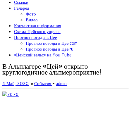
Ссылки
Галерея
Фото
Видео
Контактная информация
Схема Цейского ущелья
Прогноз погоды в Цее
Прогноз погоды в Цее.com
Прогноз погоды в Цее.ru
«Цейский вальс» на You Tube
В Альплагере «Цей» открыто
круглогодичное альпмероприятие!
4 Май, 2020
в
События
-
admin
76