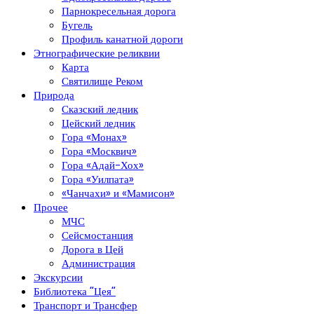
Парнокресельная дорога
Бугель
Профиль канатной дороги
Этнографические реликвии
Карта
Святилище Реком
Природа
Сказский ледник
Цейский ледник
Гора «Монах»
Гора «Москвич»
Гора «Адай-Хох»
Гора «Уилпата»
«Чанчахи» и «Мамисон»
Прочее
МЧС
Сейсмостанция
Дорога в Цей
Администрация
Экскурсии
Библиотека “Цея”
Транспорт и Трансфер