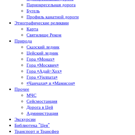
Парнокресельная дорога
Бугель
Профиль канатной дороги
Этнографические реликвии
Карта
Святилище Реком
Природа
Сказский ледник
Цейский ледник
Гора «Монах»
Гора «Москвич»
Гора «Адай-Хох»
Гора «Уилпата»
«Чанчахи» и «Мамисон»
Прочее
МЧС
Сейсмостанция
Дорога в Цей
Администрация
Экскурсии
Библиотека “Цея”
Транспорт и Трансфер