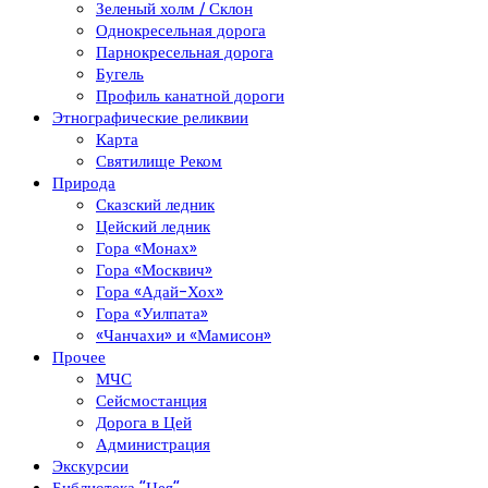
Зеленый холм / Склон
Однокресельная дорога
Парнокресельная дорога
Бугель
Профиль канатной дороги
Этнографические реликвии
Карта
Святилище Реком
Природа
Сказский ледник
Цейский ледник
Гора «Монах»
Гора «Москвич»
Гора «Адай-Хох»
Гора «Уилпата»
«Чанчахи» и «Мамисон»
Прочее
МЧС
Сейсмостанция
Дорога в Цей
Администрация
Экскурсии
Библиотека “Цея”