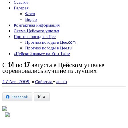
Ссылки
Галерея
Фото
Видео
Контактная информация
Схема Цейского ущелья
Прогноз погоды в Цее
Прогноз погоды в Цее.com
Прогноз погоды в Цее.ru
«Цейский вальс» на You Tube
С 14 по 17 августа в Цейском ущелье
соревновались лучшие из лучших
17 Авг, 2009
в
События
-
admin
Facebook
X