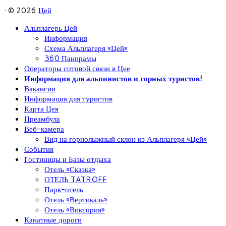
· © 2026
Цей
Альплагерь Цей
Информация
Схема Альплагеря «Цей»
360 Панорамы
Операторы сотовой связи в Цее
Информация для альпинистов и горных туристов!
Вакансии
Информация для туристов
Карта Цея
Преамбула
Веб-камера
Вид на горнолыжный склон из Альплагеря «Цей»
События
Гостиницы и Базы отдыха
Отель «Сказка»
ОТЕЛЬ TATROFF
Парк-отель
Отель «Вертикаль»
Отель «Виктория»
Канатные дороги