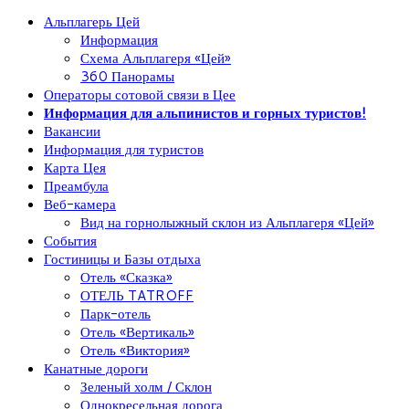
Альплагерь Цей
Информация
Схема Альплагеря «Цей»
360 Панорамы
Операторы сотовой связи в Цее
Информация для альпинистов и горных туристов!
Вакансии
Информация для туристов
Карта Цея
Преамбула
Веб-камера
Вид на горнолыжный склон из Альплагеря «Цей»
События
Гостиницы и Базы отдыха
Отель «Сказка»
ОТЕЛЬ TATROFF
Парк-отель
Отель «Вертикаль»
Отель «Виктория»
Канатные дороги
Зеленый холм / Склон
Однокресельная дорога