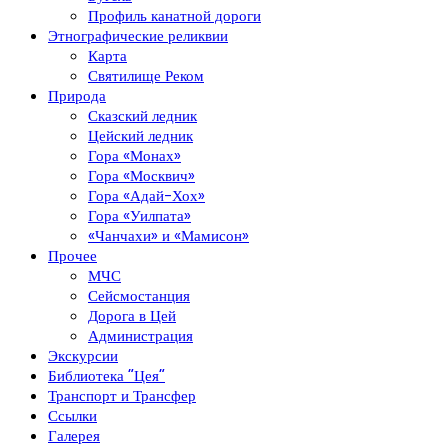
Профиль канатной дороги
Этнографические реликвии
Карта
Святилище Реком
Природа
Сказский ледник
Цейский ледник
Гора «Монах»
Гора «Москвич»
Гора «Адай-Хох»
Гора «Уилпата»
«Чанчахи» и «Мамисон»
Прочее
МЧС
Сейсмостанция
Дорога в Цей
Администрация
Экскурсии
Библиотека “Цея”
Транспорт и Трансфер
Ссылки
Галерея