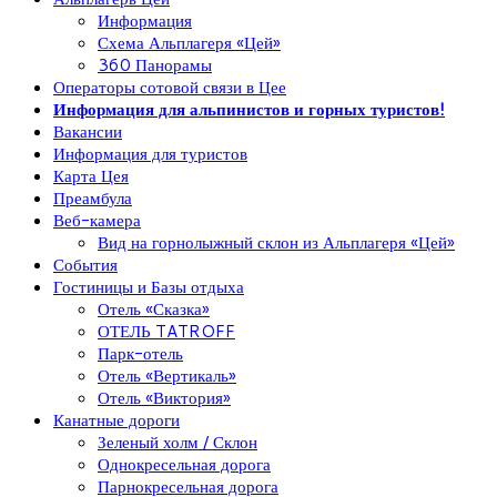
Информация
Схема Альплагеря «Цей»
360 Панорамы
Операторы сотовой связи в Цее
Информация для альпинистов и горных туристов!
Вакансии
Информация для туристов
Карта Цея
Преамбула
Веб-камера
Вид на горнолыжный склон из Альплагеря «Цей»
События
Гостиницы и Базы отдыха
Отель «Сказка»
ОТЕЛЬ TATROFF
Парк-отель
Отель «Вертикаль»
Отель «Виктория»
Канатные дороги
Зеленый холм / Склон
Однокресельная дорога
Парнокресельная дорога