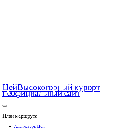
Цей
Высокогорный курорт
неофициальный сайт
План маршрута
Альплагерь Цей