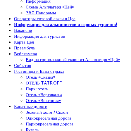
Информация
Схема Альплагеря «Цей»
360 Панорамы
Операторы сотовой связи в Цее
Информация для альпинистов и горных туристов!
Вакансии
Информация для туристов
Карта Цея
Преамбула
Веб-камера
Вид на горнолыжный склон из Альплагеря «Цей»
События
Гостиницы и Базы отдыха
Отель «Сказка»
ОТЕЛЬ TATROFF
Парк-отель
Отель «Вертикаль»
Отель «Виктория»
Канатные дороги
Зеленый холм / Склон
Однокресельная дорога
Парнокресельная дорога
Бугель