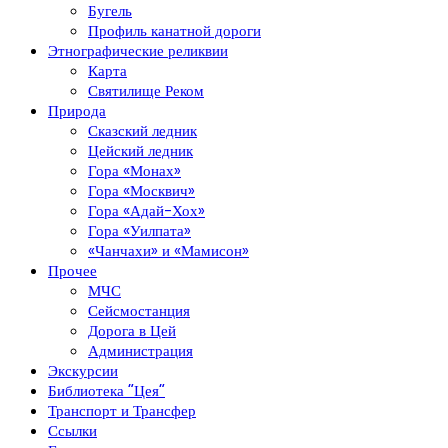
Бугель
Профиль канатной дороги
Этнографические реликвии
Карта
Святилище Реком
Природа
Сказский ледник
Цейский ледник
Гора «Монах»
Гора «Москвич»
Гора «Адай-Хох»
Гора «Уилпата»
«Чанчахи» и «Мамисон»
Прочее
МЧС
Сейсмостанция
Дорога в Цей
Администрация
Экскурсии
Библиотека “Цея”
Транспорт и Трансфер
Ссылки